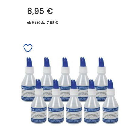
8,95
€
7,98 €
ab 6 Stück: