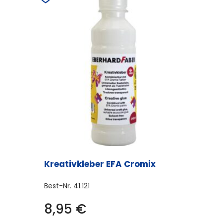
Kreativkleber EFA Cromix
Best-Nr.
41.121
8,95
€