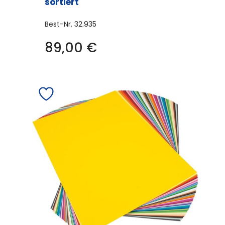
sortiert
Best-Nr.
32.935
89,00
€