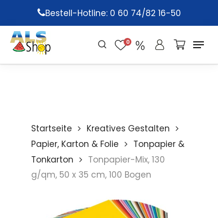
Skip
Bestell-Hotline: 0 60 74/82 16-50
to
main
0
content
Startseite
Kreatives Gestalten
Papier, Karton & Folie
Tonpapier &
Tonkarton
Tonpapier-Mix, 130
g/qm, 50 x 35 cm, 100 Bogen