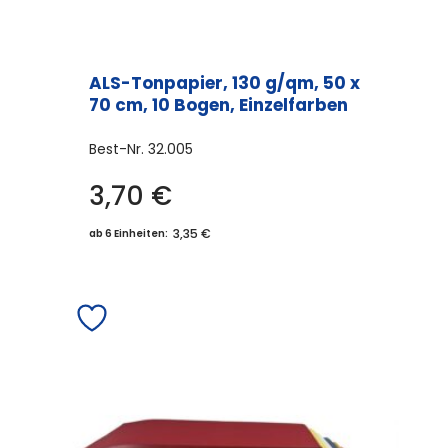
ALS-Tonpapier, 130 g/qm, 50 x
70 cm, 10 Bogen, Einzelfarben
Best-Nr.
32.005
3,70
€
Dieses
Produkt
3,35 €
ab 6 Einheiten:
weist
mehrere
Varianten
auf.
Die
Optionen
können