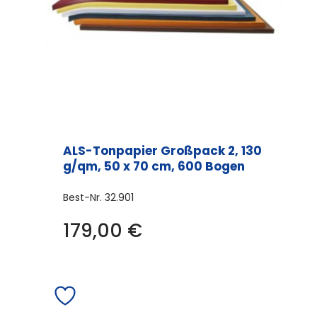
auf
der
Produktseite
gewählt
werden
ALS-Tonpapier Großpack 2, 130
g/qm, 50 x 70 cm, 600 Bogen
Best-Nr.
32.901
179,00
€