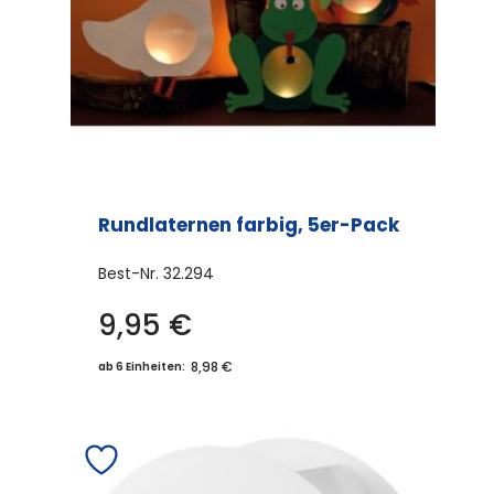
Rundlaternen farbig, 5er-Pack
Best-Nr.
32.294
9,95
€
Dieses
Produkt
8,98 €
ab 6 Einheiten:
weist
mehrere
Varianten
auf.