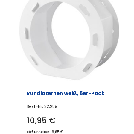
Die
Optionen
können
auf
der
Produktseite
gewählt
werden
Rundlaternen weiß, 5er-Pack
Best-Nr.
32.259
10,95
€
9,85 €
ab 6 Einheiten: