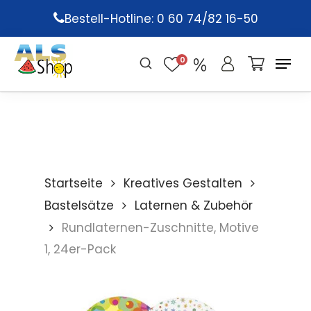
Skip
Bestell-Hotline: 0 60 74/82 16-50
to
main
0
content
Startseite
Kreatives Gestalten
Bastelsätze
Laternen & Zubehör
Rundlaternen-Zuschnitte, Motive
1, 24er-Pack