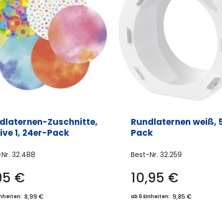
dlaternen-Zuschnitte,
Rundlaternen weiß, 
ive 1, 24er-Pack
Pack
-Nr.
32.488
Best-Nr.
32.259
95
€
10,95
€
Dieses
Produkt
8,99 €
9,85 €
inheiten:
ab 6 Einheiten:
weist
mehrere