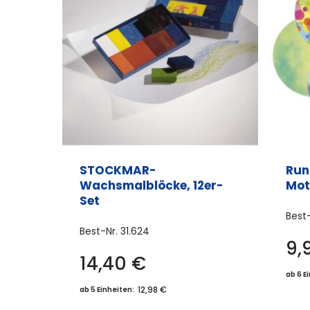
STOCKMAR-
Run
Wachsmalblöcke, 12er-
Mot
Set
Best
Best-Nr.
31.624
9,
14,40
€
ab 6 E
12,98 €
ab 5 Einheiten: