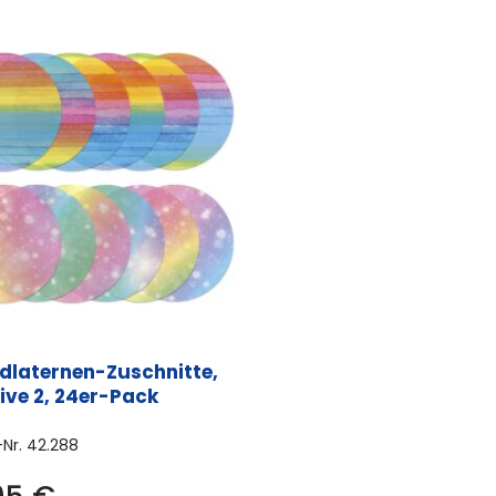
Varianten
auf.
Die
Optionen
können
auf
der
Produktseite
gewählt
werden
dlaternen-Zuschnitte,
ive 2, 24er-Pack
-Nr.
42.288