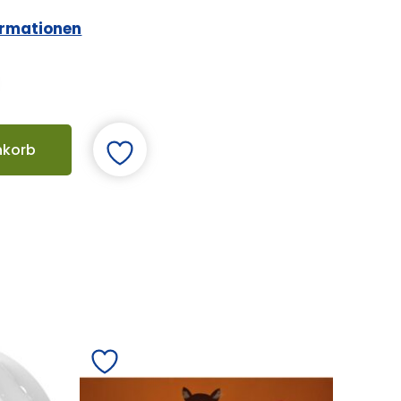
ormationen
nkorb