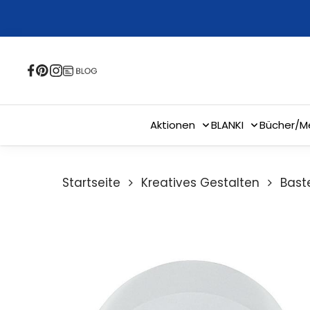
Skip
to
main
content
Aktionen
BLANKI
Bücher/M
Startseite
Kreatives Gestalten
Bast