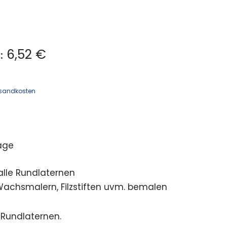
6,52 €
:
sandkosten
age
alle Rundlaternen
Wachsmalern, Filzstiften uvm. bemalen
 Rundlaternen.