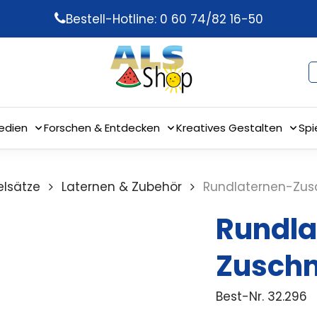
Bestell-Hotline: 0 60 74/82 16-50
edien
Forschen & Entdecken
Kreatives Gestalten
Spi
elsätze
Laternen & Zubehör
Rundlaternen-Zusc
Rundla
Zuschn
Best-Nr.
32.296