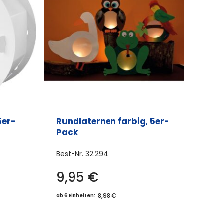
5er-
Rundlaternen farbig, 5er-
Pack
Best-Nr.
32.294
9,95
€
Dieses
Produkt
8,98 €
ab 6 Einheiten:
weist
mehrere