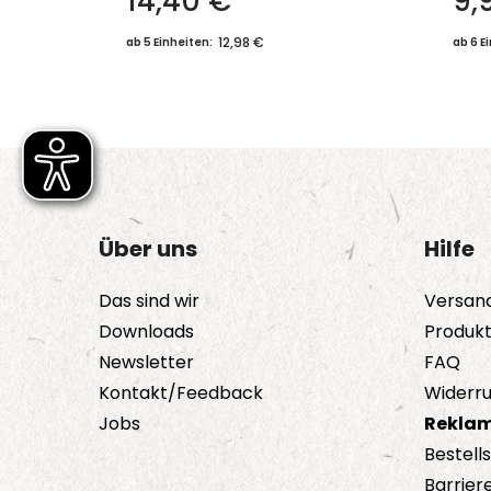
14,40
€
9,
12,98 €
ab 5 Einheiten:
ab 6 E
Über uns
Hilfe
Das sind wir
Versan
Downloads
Produk
Newsletter
FAQ
Kontakt/Feedback
Widerru
Jobs
Reklam
Bestell
Barriere