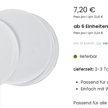
7,20
€
Preis pro 1 qm 12,41 €
ab 6 Einheiten
Preis pro 1 qm 11,24 €
inkl. 19 % MwSt.
zzgl.
Ver
lieferbar
Lieferzeit:
2-3 T
Passend für 
Einfach mit 
Passend für alle